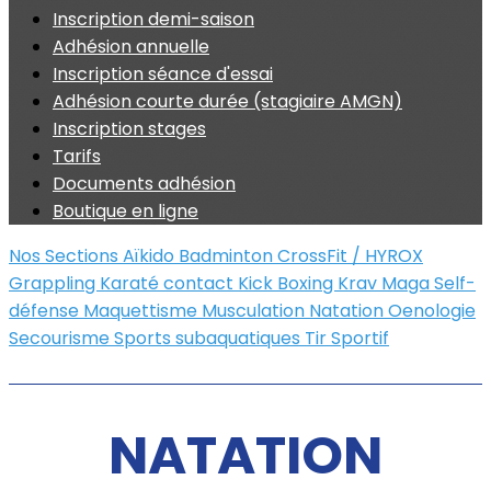
Inscription demi-saison
Adhésion annuelle
Inscription séance d'essai
Adhésion courte durée (stagiaire AMGN)
Inscription stages
Tarifs
Documents adhésion
Boutique en ligne
Nos Sections
Aïkido
Badminton
CrossFit / HYROX
Grappling
Karaté contact
Kick Boxing
Krav Maga
Self-
défense
Maquettisme
Musculation
Natation
Oenologie
Secourisme
Sports subaquatiques
Tir Sportif
NATATION