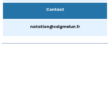
Contact
natation@cslgmelun.fr