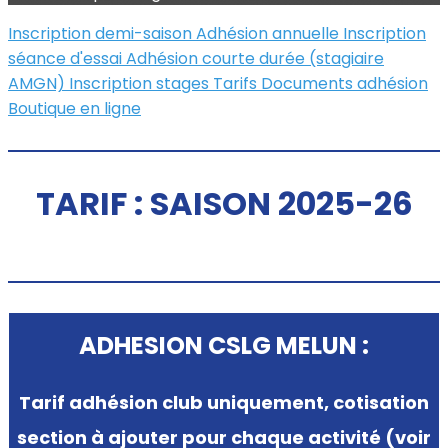
Inscription demi-saison
Adhésion annuelle
Inscription
séance d'essai
Adhésion courte durée (stagiaire
AMGN)
Inscription stages
Tarifs
Documents adhésion
Boutique en ligne
TARIF : SAISON 2025-26
ADHESION CSLG MELUN :
Tarif adhésion club uniquement, cotisation
section à ajouter pour chaque activité (voir