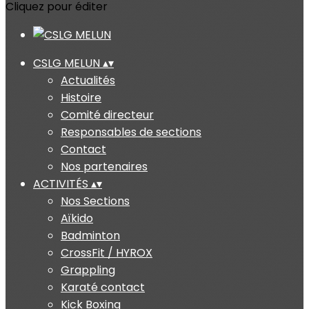
Cliquez pour éditer
CSLG MELUN
▴
▾
Actualités
Histoire
Comité directeur
Responsables de sections
Contact
Nos partenaires
ACTIVITÉS
▴
▾
Nos Sections
Aïkido
Badminton
CrossFit / HYROX
Grappling
Karaté contact
Kick Boxing