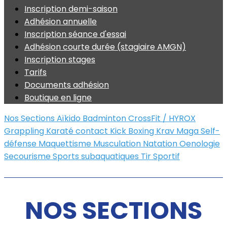
Inscription demi-saison
Adhésion annuelle
Inscription séance d'essai
Adhésion courte durée (stagiaire AMGN)
Inscription stages
Tarifs
Documents adhésion
Boutique en ligne
Nos Sections
Aïkido
Badminton
CrossFit / HYROX
Grappling
Karaté contact
Kick Boxing
Krav Maga
Self-
défense
Maquettisme
Musculation
Natation
Oenologie
Secourisme
Sports subaquatiques
Tir Sportif
NOS SECTIONS