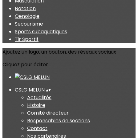
Musculation
Natation
Oenologie
Secourisme
Sports subaquatiques
Tir Sportif
Ajoutez un logo, un bouton, des réseaux sociaux
Cliquez pour éditer
CSLG MELUN
▴
▾
Actualités
Histoire
Comité directeur
Responsables de sections
Contact
Nos partenaires