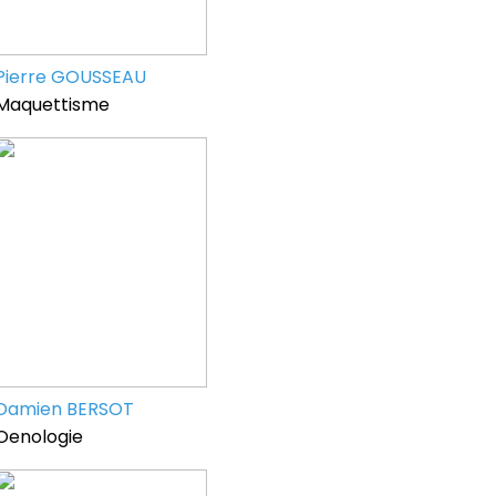
Pierre GOUSSEAU
Maquettisme
Damien BERSOT
Oenologie