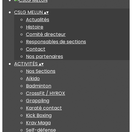
CSLG MELUN
▴
▾
Actualités
Histoire
Comité directeur
Responsables de sections
Contact
Nos partenaires
ACTIVITÉS
▴
▾
Nos Sections
Aïkido
Badminton
CrossFit / HYROX
Grappling
Karaté contact
Kick Boxing
Krav Maga
Self-défense