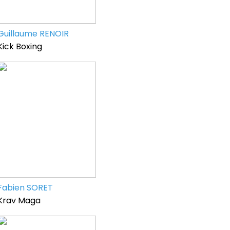
Guillaume RENOIR
Kick Boxing
Fabien SORET
Krav Maga