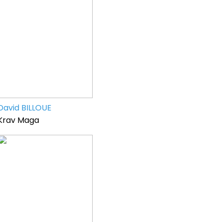
David BILLOUE
Krav Maga