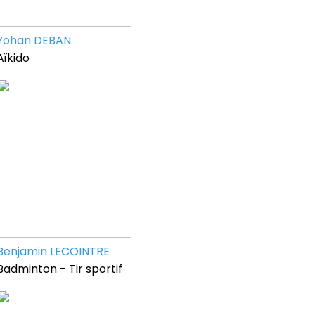
Yohan DEBAN
Aïkido
Benjamin LECOINTRE
Badminton - Tir sportif