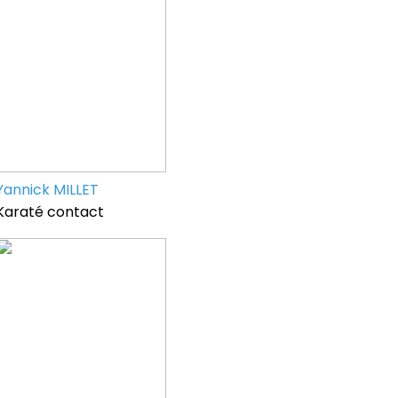
Yannick MILLET
Karaté contact