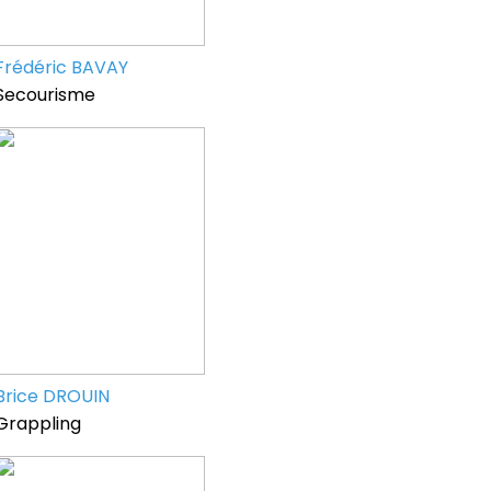
Frédéric BAVAY
Secourisme
Brice DROUIN
Grappling