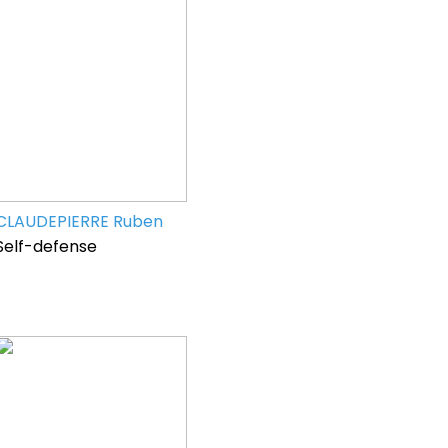
CLAUDEPIERRE Ruben
Self-defense