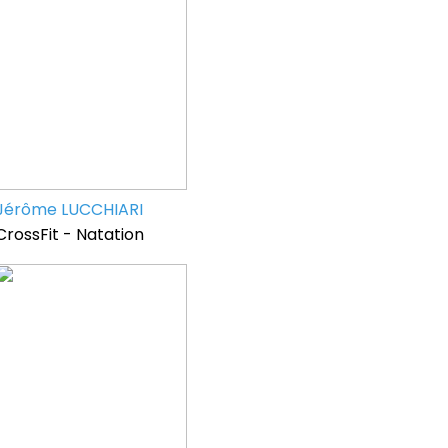
Jérôme LUCCHIARI
CrossFit - Natation